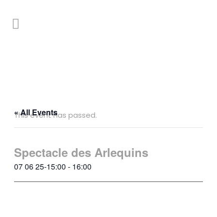
« All Events
This event has passed.
Spectacle des Arlequins
07 06 25-15:00
-
16:00