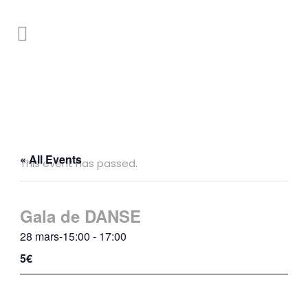
« All Events
This event has passed.
Gala de DANSE
28 mars-15:00
-
17:00
5€