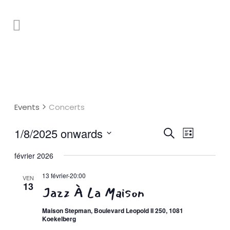
Events
Concerts
Event
1/8/2025 onwards
Events
Search
List
Select
Views
Search
février 2026
date.
Naviga
and
13 février-20:00
VEN
13
Views
Jazz À La Maison
Navigatio
Maison Stepman, Boulevard Leopold II 250, 1081
Koekelberg